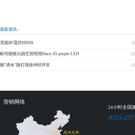
最新资讯：
无线RF遥控MSDS
2
欧司朗推出园艺照明用Duris S5 purple LED
2
能“洒水”路灯现徐州经开区
2
营销网络
24小时全国
0755-237